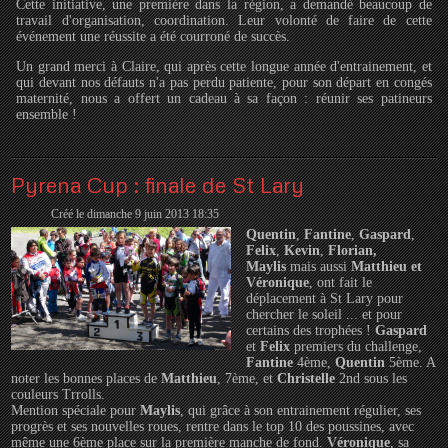
Cette initiative, une première dans la région, a demandé beaucoup de
travail d'organisation, coordination. Leur volonté de faire de cette
événement une réussite a été courroné de succès.
Un grand merci à Claire, qui après cette longue année d'entrainement, et
qui devant nos défauts
n'a pas perdu patiente, pour son départ en congés
maternité, nous a offert un cadeau à sa façon : réunir ses patineurs
ensemble !
Pyrena Cup : finale de St Lary
Créé le dimanche 9 juin 2013 18:35
Quentin
,
Fantine
,
Gaspard
,
Felix
,
Kevin
,
Florian,
Maylis
mais aussi
Matthieu
et
Véronique
, ont fait le
déplacement à St Lary pour
chercher le soleil ... et pour
certains des trophées !
Gaspard
et
Felix
premiers du challenge,
Fantine
4ème,
Quentin
5ème. A
noter les bonnes places de
Matthieu
, 7ème, et
Christelle
2nd sous les
couleurs Trrolls.
Mention spéciale pour
Maylis
, qui grâce à son entrainement régulier, ses
progrès et ses nouvelles roues, rentre dans le top 10 des poussines, avec
même une 6ème place sur la première manche de fond.
Véronique
, sa