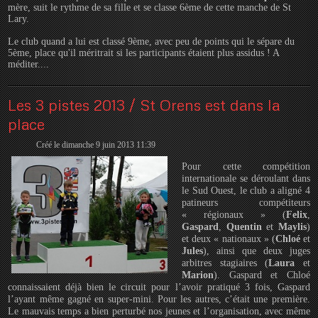
mère, suit le rythme de sa fille et se classe 6ème de cette manche de St
Lary.
Le club quand a lui est classé 9ème, avec peu de points qui le sépare du
5ème, place qu'il méritrait si les participants étaient plus assidus ! A
méditer....
Les 3 pistes 2013 / St Orens est dans la
place
Créé le dimanche 9 juin 2013 11:39
Pour cette compétition
internationale se déroulant dans
le Sud Ouest, le club a aligné 4
patineurs compétiteurs
« régionaux » (
Felix
,
Gaspard
,
Quentin
et
Maylis
)
et deux « nationaux » (
Chloé
et
Jules
), ainsi que deux juges
arbitres stagiaires (
Laura
et
Marion
). Gaspard et Chloé
connaissaient déjà bien le circuit pour l’avoir pratiqué 3 fois, Gaspard
l’ayant même gagné en super-mini. Pour les autres, c’était une première.
Le mauvais temps a bien perturbé nos jeunes et l’organisation, avec même