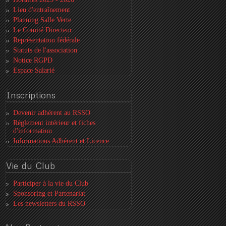
Lieu d'entraînement
Planning Salle Verte
Le Comité Directeur
Représentation fédérale
Statuts de l'association
Notice RGPD
Espace Salarié
Inscriptions
Devenir adhérent au RSSO
Réglement intérieur et fiches
d'information
Informations Adhérent et Licence
Vie
du Club
Participer à la vie du Club
Sponsoring et Partenariat
Les newsletters du RSSO