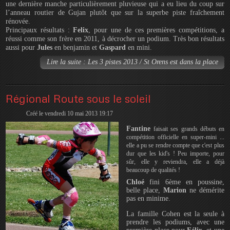
une dernière manche particulièrement pluvieuse qui a eu lieu du coup sur
l’anneau routier de Gujan plutôt que sur la superbe piste fraîchement
rénovée.
Principaux résultats :
Felix
, pour une de ces premières compétitions, a
réussi comme son frère en 2011, à décrocher un podium. Très bon résultats
aussi pour
Jules
en benjamin et
Gaspard
en mini.
Lire la suite : Les 3 pistes 2013 / St Orens est dans la place
Régional Route sous le soleil
Créé le vendredi 10 mai 2013 19:17
Fantine
faisait ses grands débuts en
compétition officielle en super-mini ...
elle a pu se rendre compte que c'est plus
dur que les kid's ! Peu importe, pour
sûr, elle y reviendra, elle a déjà
beaucoup de qualités !
Chloé
fini 6ème en poussine,
belle place,
Marion
ne démérite
pas en minime.
La famille Cohen est la seule à
prendre les podiums, avec une