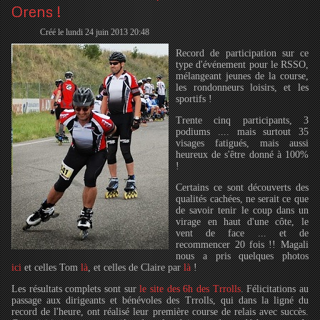
Orens !
Créé le lundi 24 juin 2013 20:48
Record de participation sur ce
type d'événement pour le RSSO,
mélangeant jeunes de la course,
les rondonneurs loisirs, et les
sportifs !
Trente cinq participants, 3
podiums .... mais surtout 35
visages fatigués, mais aussi
heureux de s'être donné à 100%
!
Certains ce sont découverts des
qualités cachées, ne serait ce que
de savoir tenir le coup dans un
virage en haut d'une côte, le
vent de face ... et de
recommencer 20 fois !! Magali
nous a pris quelques photos
ici
et celles Tom
là
, et celles de Claire par
là
!
Les résultats complets sont sur
le site des 6h des Trrolls
. Félicitations au
passage aux dirigeants et bénévoles des Trrolls, qui dans la ligné du
record de l'heure, ont réalisé leur première course de relais avec succès.