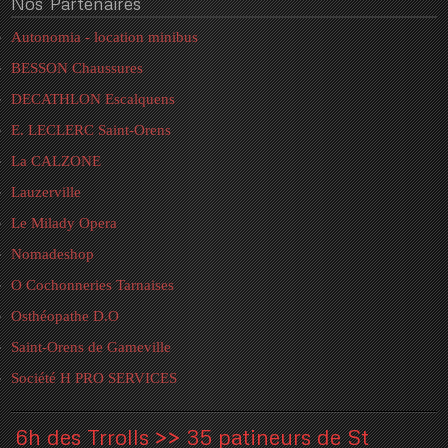
Nos
Partenaires
Autonomia - location minibus
BESSON Chaussures
DECATHLON Escalquens
E. LECLERC Saint-Orens
La CALZONE
Lauzerville
Le Milady Opera
Nomadeshop
O Cochonneries Tarnaises
Osthéopathe D.O
Saint-Orens de Gameville
Société H PRO SERVICES
6h des Trrolls >> 35 patineurs de St