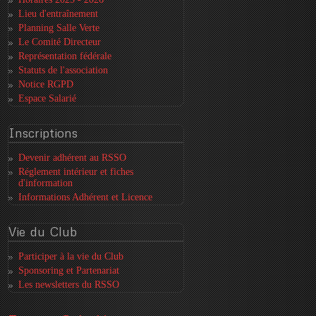
Lieu d'entraînement
Planning Salle Verte
Le Comité Directeur
Représentation fédérale
Statuts de l'association
Notice RGPD
Espace Salarié
Inscriptions
Devenir adhérent au RSSO
Réglement intérieur et fiches
d'information
Informations Adhérent et Licence
Vie
du Club
Participer à la vie du Club
Sponsoring et Partenariat
Les newsletters du RSSO