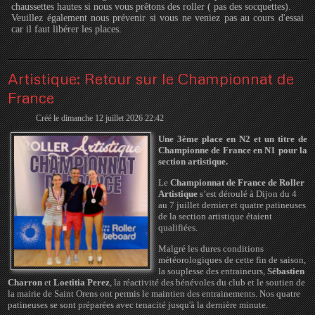
chaussettes hautes si nous vous prêtons des roller ( pas des socquettes).
Veuillez également nous prévenir si vous ne veniez pas au cours d'essai
car il faut libérer les places.
Artistique: Retour sur le Championnat de
France
Créé le dimanche 12 juillet 2026 22:42
Une 3ème place en N2 et un titre de
Championne de France en N1 pour la
section artistique.
Le
Championnat de France de Roller
Artistique
s’est déroulé à Dijon du 4
au 7 juillet dernier et quatre patineuses
de la section artistique étaient
qualifiées.
Malgré les dures conditions
météorologiques de cette fin de saison,
la souplesse des entraineurs,
Sébastien
Charron
et
Loetitia Perez
, la réactivité des bénévoles du club et le soutien de
la mairie de Saint Orens ont permis le maintien des entrainements. Nos quatre
patineuses se sont préparées avec tenacité jusqu'à la dernière minute.