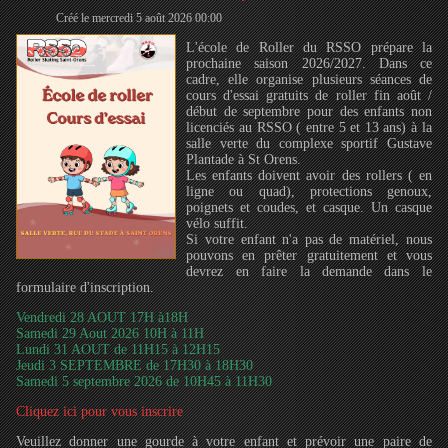
Créé le mercredi 5 août 2026 00:00
L'école de Roller du RSSO prépare la
prochaine saison 2026/2027. Dans ce
cadre, elle organise plusieurs séances de
cours d'essai gratuits de roller fin août /
début de septembre pour des enfants non
licenciés au RSSO ( entre 5 et 13 ans) à la
salle verte du complexe sportif Gustave
Plantade à St Orens.
Les enfants doivent avoir des rollers ( en
ligne ou quad), protections genoux,
poignets et coudes, et casque. Un casque
vélo suffit.
Si votre enfant n'a pas de matériel, nous
pouvons en prêter gratuitement et vous
devrez en faire la demande dans le
formulaire d'inscription.
Vendredi 28 AOUT 17H à18H
Samedi 29 Aout 2026 10H à 11H
Lundi 31 AOUT de 11H15 à 12H15
Jeudi 3 SEPTEMBRE de 17H30 à 18H30
Samedi 5 septembre 2026 de 10H45 à 11H30
Cliquez ici pour vous inscrire
Veuillez donner une gourde à votre enfant et prévoir une paire de