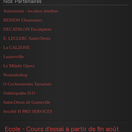
Nos
Partenaires
Autonomia - location minibus
BESSON Chaussures
DECATHLON Escalquens
E. LECLERC Saint-Orens
La CALZONE
Lauzerville
Le Milady Opera
Nomadeshop
O Cochonneries Tarnaises
Osthéopathe D.O
Saint-Orens de Gameville
Société H PRO SERVICES
Ecole - Cours d'essai à partir de fin août