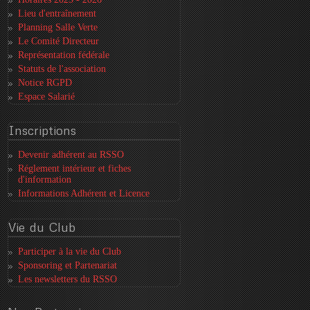
Lieu d'entraînement
Planning Salle Verte
Le Comité Directeur
Représentation fédérale
Statuts de l'association
Notice RGPD
Espace Salarié
Inscriptions
Devenir adhérent au RSSO
Réglement intérieur et fiches
d'information
Informations Adhérent et Licence
Vie
du Club
Participer à la vie du Club
Sponsoring et Partenariat
Les newsletters du RSSO