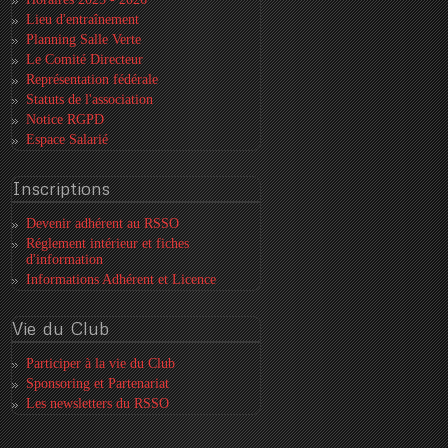
Lieu d'entraînement
Planning Salle Verte
Le Comité Directeur
Représentation fédérale
Statuts de l'association
Notice RGPD
Espace Salarié
Inscriptions
Devenir adhérent au RSSO
Réglement intérieur et fiches
d'information
Informations Adhérent et Licence
Vie
du Club
Participer à la vie du Club
Sponsoring et Partenariat
Les newsletters du RSSO