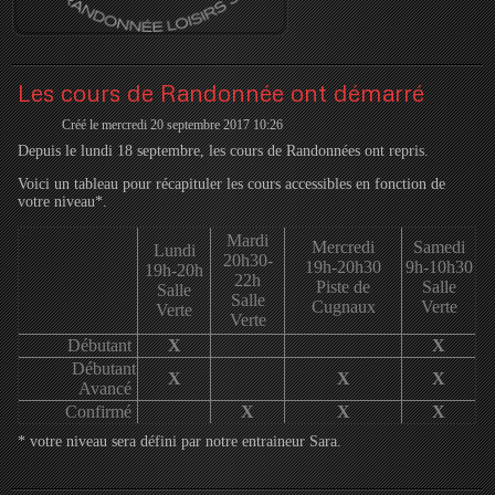
Les cours de Randonnée ont démarré
Créé le mercredi 20 septembre 2017 10:26
Depuis le lundi 18 septembre, les cours de Randonnées ont repris.
Voici un tableau pour récapituler les cours accessibles en fonction de
votre niveau*.
Mardi
Mercredi
Samedi
Lundi
20h30-
19h-20h30
9h-10h30
19h-20h
22h
Piste de
Salle
Salle
Salle
Cugnaux
Verte
Verte
Verte
Débutant
X
X
Débutant
X
X
X
Avancé
Confirmé
X
X
X
* votre niveau sera défini par notre entraineur Sara.