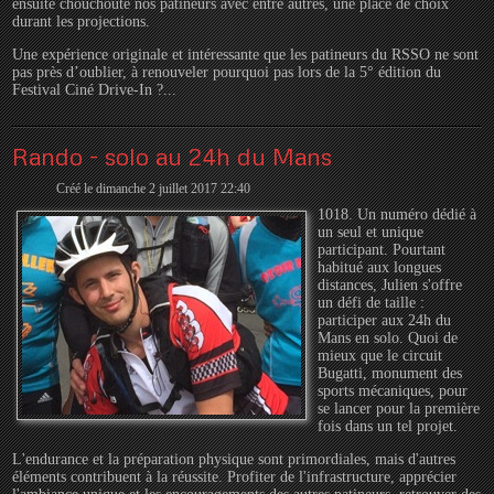
ensuite chouchouté nos patineurs avec entre autres, une place de choix
durant les projections.
Une expérience originale et intéressante que les patineurs du RSSO ne sont
pas près d’oublier, à renouveler pourquoi pas lors de la 5° édition du
Festival Ciné Drive-In ?...
Rando - solo au 24h du Mans
Créé le dimanche 2 juillet 2017 22:40
1018. Un numéro dédié à
un seul et unique
participant. Pourtant
habitué aux longues
distances, Julien s'offre
un défi de taille :
participer aux 24h du
Mans en solo. Quoi de
mieux que le circuit
Bugatti, monument des
sports mécaniques, pour
se lancer pour la première
fois dans un tel projet.
L'endurance et la préparation physique sont primordiales, mais d'autres
éléments contribuent à la réussite. Profiter de l'infrastructure, apprécier