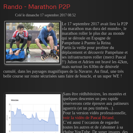
Rando - Marathon P2P
Créé le dimanche 17 septembre 2017 08:52
Le 17 septembre 2017 avait lieu la P2P
«la marathon mas dura del mundo», le
marathon roller le plus dur au monde
qui se déroule en Espagne de
Pampelune à Puente la Reina.
Partis la veille pour profiter du
déplacement et découvrir Pampelune et
ses infrastructures roller (merci Pascal
!!) Julien et Adrien ont bravé les 42km,
mais surtout les 630m de dénivelé
cumulé, dans les paysages magnifiques de la Navarre. Au final, une très
belle course sur route sécurisées sans faire de boucle, et un super WE !
Sans être rédhibitoires, les montées et
quelques descentes un peu rapide
réserverons cette épreuve aux patineurs
aguerris (et un peu timbrés...).
Pour la version vidéo professionnelle,
voir la vidéo de Pascal Briand
.
C’est aussi l’occasion de regarder
toutes les autres et de s'abonner à sa
chaîne YouTube. De super images, des