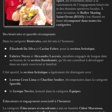
Sport
, un événement dédié à la
valorisation de l’engagement bénévole
et des réussites sportives locales.
À
cette occasion, le
Roller Skating
Saint-Orens (RSSO)
s’est illustré en
étant
récompensé dans toutes les
catégories
.
Des bénévoles et sportifs récompensés
Dans la catégorie
Bénévoles
, ont été mis à l’honneur :
Élisabeth Da Silva
et
Carine Fabre
, pour la
section Artistique
,
Fabrice Noyez
et
Alexandre Lacroix
, membres engagés de longue date
au bureau de la
section Randonnée
, qu’ils ont contribué à développer
dans un esprit convivial et familial.
Côté sportif, la
section Artistique
a également été distinguée avec :
Lorena Cron Lima
et
Charline Soulier
, récompensées dans la catégorie
Sportifs
,
le
Groupe Novice
, honoré dans la catégorie
Équipes
.
Éducateurs et engagement associatif à l’honneur
La catégorie
Éducateurs et encadrants
a mis en lumière
Chloé Maratona
,