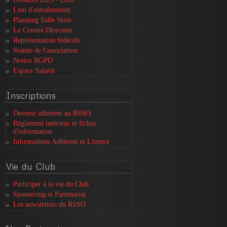
Lieu d'entraînement
Planning Salle Verte
Le Comité Directeur
Représentation fédérale
Statuts de l'association
Notice RGPD
Espace Salarié
Inscriptions
Devenir adhérent au RSSO
Réglement intérieur et fiches
d'information
Informations Adhérent et Licence
Vie
du Club
Participer à la vie du Club
Sponsoring et Partenariat
Les newsletters du RSSO