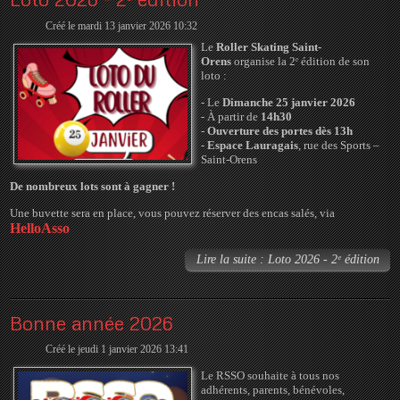
Créé le mardi 13 janvier 2026 10:32
Le
Roller Skating Saint-
Orens
organise la 2ᵉ édition de son
loto :
- Le
Dimanche 25 janvier 2026
- À partir de
14h30
-
Ouverture des portes dès 13h
-
Espace Lauragais
, rue des Sports –
Saint-Orens
De nombreux lots sont à gagner !
Une buvette sera en place, vous pouvez réserver des encas salés,
via
HelloAsso
Lire la suite : Loto 2026 - 2ᵉ édition
Bonne année 2026
Créé le jeudi 1 janvier 2026 13:41
Le RSSO souhaite à tous nos
adhérents, parents, bénévoles,