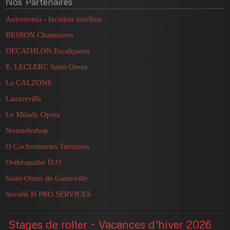
Nos
Partenaires
Autonomia - location minibus
BESSON Chaussures
DECATHLON Escalquens
E. LECLERC Saint-Orens
La CALZONE
Lauzerville
Le Milady Opera
Nomadeshop
O Cochonneries Tarnaises
Osthéopathe D.O
Saint-Orens de Gameville
Société H PRO SERVICES
Stages de roller – Vacances d’hiver 2026