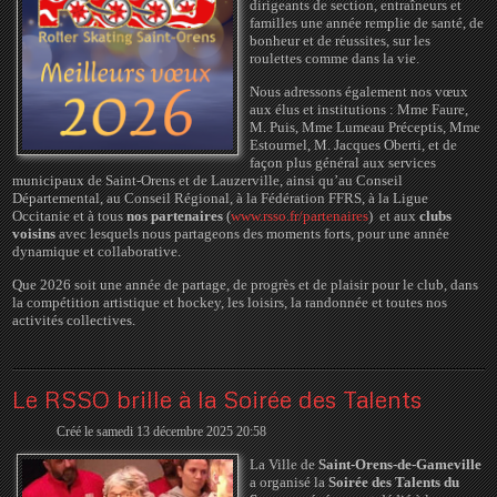
dirigeants de section, entraîneurs et
familles une année remplie de santé, de
bonheur et de réussites, sur les
roulettes comme dans la vie.
Nous adressons également nos vœux
aux élus et institutions : Mme Faure,
M. Puis, Mme Lumeau Préceptis, Mme
Estournel, M. Jacques Oberti, et de
façon plus général aux services
municipaux de Saint-Orens et de Lauzerville, ainsi qu’au Conseil
Départemental, au Conseil Régional, à la Fédération FFRS, à la Ligue
Occitanie et à tous
nos partenaires
(
www.rsso.fr/partenaires
)
et aux
clubs
voisins
avec lesquels nous partageons des moments forts, pour une année
dynamique et collaborative.
Que 2026 soit une année de partage, de progrès et de plaisir pour le club, dans
la compétition artistique et hockey, les loisirs, la randonnée et toutes nos
activités collectives.
Le RSSO brille à la Soirée des Talents
Créé le samedi 13 décembre 2025 20:58
La Ville de
Saint-Orens-de-Gameville
a organisé la
Soirée des Talents du