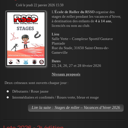
Créé le jeudi 22 janvier 2026 15:59
L'
École de Roller du RSSO
organise des
stages de roller pendant les vacances d’hiver,
à destination des enfants de
4 à 14 ans
,
licenciés ou non au club.
Lieu
Salle Verte – Complexe Sportif Gustave
Plantade
Rue du Stade, 31650 Saint-Orens-de-
Gameville
Dates
23, 24, 26, 27 et 28 février 2026
Niveaux proposés
Deux créneaux sont ouverts chaque jour :
Débutants / Roue jaune
Intermédiaires et confirmés / Roues verte, bleue et rouge
Lire la suite : Stages de roller – Vacances d’hiver 2026
Loto 2026 - 2ᵉ édition