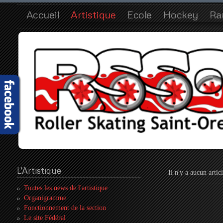
Accueil
Artistique
Ecole
Hockey
Ra
L'Artistique
Il n'y a aucun artic
Toutes les news de l'artistique
Organigramme
Fonctionnement de la section
Le site Fédéral